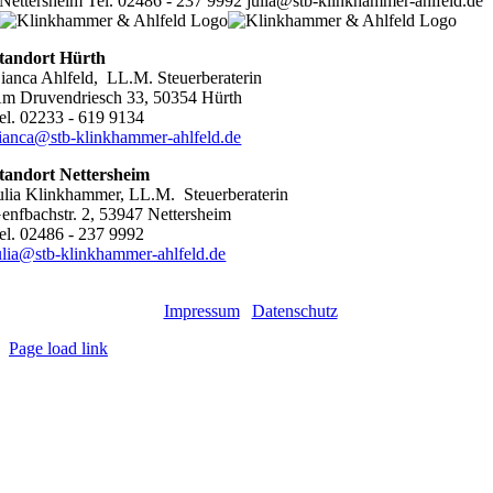
Nettersheim Tel. 02486 - 237 9992 julia@stb-klinkhammer-ahlfeld.de
tandort Hürth
ianca Ahlfeld, LL.M. Steuerberaterin
m Druvendriesch 33, 50354 Hürth
el. 02233 - 619 9134
ianca@stb-klinkhammer-ahlfeld.de
tandort Nettersheim
ulia Klinkhammer, LL.M. Steuerberaterin
enfbachstr. 2, 53947 Nettersheim
el. 02486 - 237 9992
ulia@stb-klinkhammer-ahlfeld.de
©
2026
klinkhammer & ahlfeld steuerberater partnerschaft mbB
|
Impressum
|
Datenschutz
Page load link
Go
to
Top