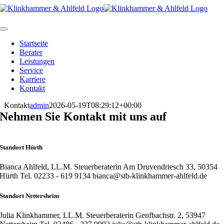
Skip
to
content
Toggle
Navigation
Startseite
Berater
Leistungen
Service
Karriere
Kontakt
Kontakt
admin
2026-05-19T08:29:12+00:00
Nehmen Sie Kontakt mit uns auf
Standort Hürth
Bianca Ahlfeld, LL.M. Steuerberaterin Am Druvendriesch 33, 50354
Hürth Tel. 02233 - 619 9134 bianca@stb-klinkhammer-ahlfeld.de
Standort Nettersheim
Julia Klinkhammer, LL.M. Steuerberaterin Genfbachstr. 2, 53947