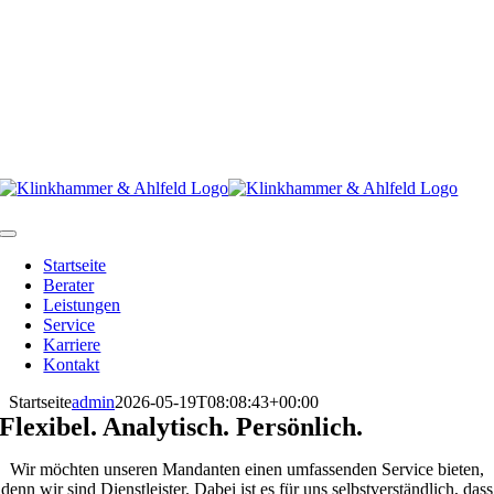
Skip
to
content
Toggle
Navigation
Startseite
Berater
Leistungen
Service
Karriere
Kontakt
Startseite
admin
2026-05-19T08:08:43+00:00
Flexibel. Analytisch. Persönlich.
Wir möchten unseren Mandanten einen umfassenden Service bieten,
denn wir sind Dienstleister. Dabei ist es für uns selbstverständlich, dass