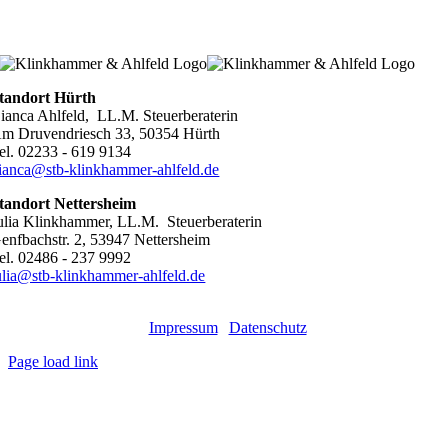
tandort Hürth
ianca Ahlfeld, LL.M. Steuerberaterin
m Druvendriesch 33, 50354 Hürth
el. 02233 - 619 9134
ianca@stb-klinkhammer-ahlfeld.de
tandort Nettersheim
ulia Klinkhammer, LL.M. Steuerberaterin
enfbachstr. 2, 53947 Nettersheim
el. 02486 - 237 9992
ulia@stb-klinkhammer-ahlfeld.de
©
2026
klinkhammer & ahlfeld steuerberater partnerschaft mbB
|
Impressum
|
Datenschutz
Page load link
Go
to
Top